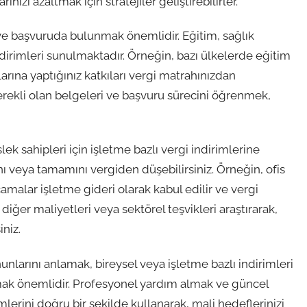
ınızı azaltmak için stratejiler geliştirebilirler.
ak ve başvuruda bulunmak önemlidir. Eğitim, sağlık
indirimleri sunulmaktadır. Örneğin, bazı ülkelerde eğitim
arına yaptığınız katkıları vergi matrahınızdan
gerekli olan belgeleri ve başvuru sürecini öğrenmek,
k sahipleri için işletme bazlı vergi indirimlerine
ı veya tamamını vergiden düşebilirsiniz. Örneğin, ofis
camalar işletme gideri olarak kabul edilir ve vergi
n diğer maliyetleri veya sektörel teşvikleri araştırarak,
niz.
unlarını anlamak, bireysel veya işletme bazlı indirimleri
mak önemlidir. Profesyonel yardım almak ve güncel
lerini doğru bir şekilde kullanarak, mali hedeflerinizi