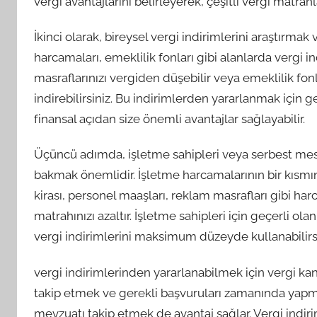
vergi avantajlarını belirleyerek, çeşitli vergi matrahlar
İkinci olarak, bireysel vergi indirimlerini araştırm
harcamaları, emeklilik fonları gibi alanlarda vergi 
masraflarınızı vergiden düşebilir veya emeklilik fonl
indirebilirsiniz. Bu indirimlerden yararlanmak için 
finansal açıdan size önemli avantajlar sağlayabilir.
Üçüncü adımda, işletme sahipleri veya serbest mesle
bakmak önemlidir. İşletme harcamalarının bir kısmın
kirası, personel maaşları, reklam masrafları gibi har
matrahınızı azaltır. İşletme sahipleri için geçerli ola
vergi indirimlerini maksimum düzeyde kullanabilirsi
vergi indirimlerinden yararlanabilmek için vergi kan
takip etmek ve gerekli başvuruları zamanında yap
mevzuatı takip etmek de avantaj sağlar. Vergi indirim