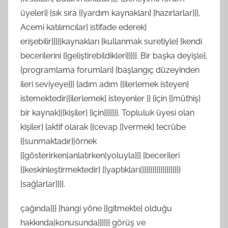
üyeleri} {sık sıra {{yardım kaynakları} {hazırlarlar}}},
Acemi katılımcılar} istifade ederek}
erişebilir}}}}|kaynakları {kullanmak suretiyle} {kendi
becerilerini {{geliştirebildikleri}}}}}. Bir başka deyişle},
{programlama forumları} {başlangıç düzeyinden
ileri seviyeye}}} {adım adım {{ilerlemek isteyen}
istemektedir|{ilerlemek} isteyenler }} {için {{müthiş}
bir kaynak}|{kişiler} {için}}}}}}}. Topluluk üyesi olan
kişiler} {aktif olarak {{cevap [[vermek} tecrübe
{{sunmaktadır}|örnek
[[gösterirken|anlatırken|yoluyla}]] {becerileri
[[keskinleştirmektedir} [[yaptıkları|}}}}}}}}}}}}}}}}}}}
{sağlarlar}}}}.
çağında}}} {hangi yöne {{gitmekte} olduğu
hakkında|konusunda}}}}}} görüş ve