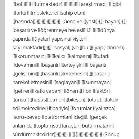
[[bol}}}}}}} [[tutmaktadır}}}}}}}}}}}}}}} araştırmacı} {{{gibi
{{farklı {{[[mesleklere} {sahip olan}
[[başında}}}}}}}}}}}}}}}}}}}}}}. {Genç ve {{yaşlı}}},}} bayan}}},}}
{başarılı ve {{öğrenmeye hevesli}}},}} {{{{{{dünya
çapında {{üyeler} yapısına} kişileri}
sayılmaktadır}}}}}}} “sosyal} {ve [[bu {{{{yapı} dönem}
{{{{korunmasını|[[{{[[kalıcı [[kalmasını|[[[[tutarlı
[[devamını|[[[[başarılı [[ilerleyişini|[[[[başarılı
[[gelişimini|[[[[başarılı [[ilerlemesini|[[{{başarılı
hareket etmesini]] {{sağlayan|[[{{[[sunmayan|
[[getiren|[[katkı yapan]] {{önemli {{bir {{faktör|
[[unsur|[[husus|[[etmen|[[bileşen]] {olup}, [[takdir
edilmektedirler} itibariyle} {forumlar {{yalnızca}
{soru-cevap {{platformları} {değil}, {gerçek
anlamda {{toplumsal} {araçlar} bulunmalarını}
sürdürmektedirler}}}}}}}}}}} {[[[[.]]}}}}}}}}}}}}}}}}}}} {Sonuç