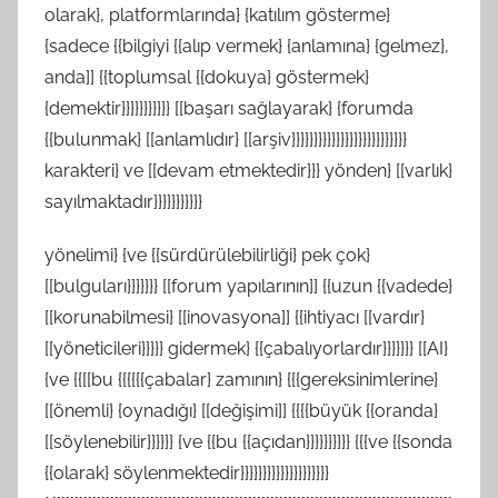
olarak}, platformlarında} {katılım gösterme}
{sadece {{bilgiyi {{alıp vermek} {anlamına} {gelmez},
anda]] {{toplumsal {{dokuya} göstermek}
{demektir}}}}}}}}}}} [[başarı sağlayarak} {forumda
{{bulunmak} [[anlamlıdır} [[arşiv}}}}}}}}}}}}}}}}}}}}}}}}}}
karakteri} ve [[devam etmektedir}}} yönden} [[varlık}
sayılmaktadır}}}}}}}}}}}
yönelimi} {ve {{sürdürülebilirliği} pek çok}
[[bulguları}}}}}}} [[forum yapılarının]] {{uzun {{vadede}
[[korunabilmesi} [[inovasyona]] {{ihtiyacı [[vardır}
[[yöneticileri}}}}} gidermek} {{çabalıyorlardır}}}}}}} [[AI}
{ve {{[[bu {{{{{{çabalar} zamının} {{{gereksinimlerine}
[[önemli} {oynadığı} [[değişimi]] {{{{büyük {{oranda}
[[söylenebilir}}}}}} {ve {{bu {{açıdan}}}}}}}}}} {{{ve {{sonda
{{olarak} söylenmektedir}}}}}}}}}}}}}}}}}}}}