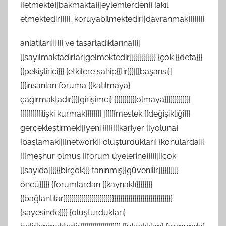
{{etmekte}|bakmakta}}|eylemlerden}} {akıl
etmektedir}}}}}, koruyabilmektedir}|davranmak]]}}}}}}.
anlatıları}}}}}} ve tasarladıklarına]]}|
[[sayılmaktadırlar|gelmektedir]]}}]]}}]]}}} {çok {{defa}}}
{{pekiştirici}}} {etkilere sahip{{tir}}}|[[başarısı}|
[[{insanları foruma {{katılmaya}
çağırmaktadır}}}|girişimci} {{{[[{{[[{{olmaya}]]}}}}}]]}}|
[[[[{{[[{{ilişki kurmak}}}}}}]] |[[{{{meslek {{değişikliği}}}
gerçekleştirmek}|{yeni {{[[{{{{kariyer {{yoluna}
{başlamak}|[[network]] oluşturdukları} {konularda}}}
{{{meşhur olmuş [[forum üyelerine}}}}}|[[çok
[[sayıda|{{{{{birçok}}} tanınmış}|güvenilir]]}}]]]]]}
öncü}]]}} {forumlardan {{kaynaklı}}}}}}}}
{{bağlantılar}}}}}}}}}}}}}}}}}}}}}}}}}}}}}}}}}}}}}}}}}}}}}}}}}}}}}}
{sayesinde}}}} {oluşturdukları}