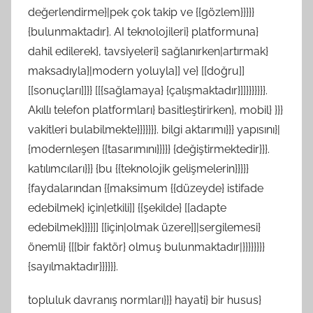
değerlendirme}|pek çok takip ve {{gözlem}}}}}
{bulunmaktadır}. AI teknolojileri} platformuna}
dahil edilerek}, tavsiyeleri} sağlanırken|artırmak}
maksadıyla}|modern yoluyla]] ve} [[doğru]]
[[sonuçları]]}} [[{sağlamaya} {çalışmaktadır}]]}}}}}}}.
Akıllı telefon platformları} basitleştirirken}, mobil} }}}
vakitleri bulabilmekte}}}}}}}. bilgi aktarımı}}} yapısını}|
{modernleşen {{tasarımını}}}}} {değiştirmektedir}}}.
katılımcıları}}} {bu {{teknolojik gelişmelerin}}}}}
{faydalarından {{maksimum {{düzeyde} istifade
edebilmek} için|etkili]] {{şekilde} [[adapte
edebilmek}}}}]] [[için|olmak üzere]]|sergilemesi}
önemli} {[[bir faktör} olmuş bulunmaktadır|}}}}}}}}
{sayılmaktadır}}}}}}.
topluluk davranış normları}}} hayati} bir husus}