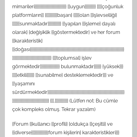
mimarileri}}}}}}}}}}}}}}}}}}}}}}}}}} [[uygun}}}}}}}}} [[[[çoğunluk
platformların]] {{[[{{{{{{başarı} {[[{{olan [[işlevselliği}
[[[[{{sunmaktadır}}}}}}}}}}} {{yapılan {{işleme} dayalı
olarak} {değişiklik {{göstermektedir} ve her forum
{{karakteristik}
[[doğası}}}}}}}}}}}}}}}}}}}}}}}}}}}}}}}}}}}}}}}}}}}}}}}}}}}}}}}}}}}}}}}}}}}}}}}}}}}}}
}}}}}}}}}}}}}}}}}}}}}}}}}}}}}}}} {[[toplumsal} işlev
görmektedir]}}}}}}}}}}}}}}} bulunmaktadır}}}}}} {yüksek}}}
[[[[etkili}}}}}} [[sunabilme} desteklemektedir}}} ve
[[yaşamını
sürdürmektedir}}}}}}}}}}}}}}}}}}}}}}}}}}}}}}}}}}}}}}}}}}}}}}}}}}}}}}}}}}}}}}}
}}}}}}}}}}}}}}}}}}}}}}}}}}}}}} {[[.]]}}}}}}}}} (Lütfen not: Bu cümle
çok kompleks olmuş. Tekrar yazalım)
{Forum {{kullanıcı {{profili} {oldukça {{çeşitli} ve
{{diverse}]]}}}}}}}}}}|forum kişilerin} karakteristikleri}}}