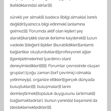
{katıldıklarında} alırlar}}}}.
sürekli yer almak}}} {sadece {{bilgi almakla} {sınırlı
değildir}|yalnızca bilgi edinmek} {anlamına
gelmez}}}}. Forumda aktif olan kişiler} şey
alarak}|karşılıklı olarak ilerleme kayderek}}} {uzun
vadede {{değerli ilişkiler {{kurabildikleri}|anlamlı
bağlantılar oluşturdukları}|{profesyonel ağlar
{{genişletmelerine} {yardımcı olan}
deneyimledikleri}}}}}}}. Forumlar çevresinde oluşan
gruplar} {çoğu zaman {{sırf çevrimiçi olmakla
yetinmeyip}, organize ettikleri}|gerçek dünyada
buluştukları}}}}. buluşmalar}}} larını
derinleştirmek}|topluluk duygusunu {artırmak}}}
{sağlamaktadırlar}, bunun yanında} başarısını} da
{desteklemektedirler}}}}.