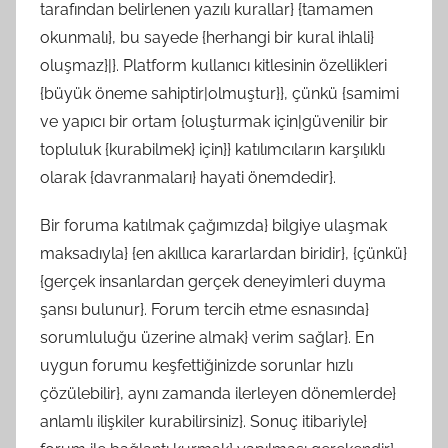
tarafından belirlenen yazılı kurallar} {tamamen
okunmalı}, bu sayede {herhangi bir kural ihlali}
oluşmaz}|}. Platform kullanıcı kitlesinin özellikleri
{büyük öneme sahiptir|olmuştur}}, çünkü {samimi
ve yapıcı bir ortam {oluşturmak için|güvenilir bir
topluluk {kurabilmek} için}} katılımcıların karşılıklı
olarak {davranmaları} hayati önemdedir}.
Bir foruma katılmak çağımızda} bilgiye ulaşmak
maksadıyla} {en akıllıca kararlardan biridir}, {çünkü}
{gerçek insanlardan gerçek deneyimleri duyma
şansı bulunur}. Forum tercih etme esnasında}
sorumluluğu üzerine almak} verim sağlar}. En
uygun forumu keşfettiğinizde sorunlar hızlı
çözülebilir}, aynı zamanda ilerleyen dönemlerde}
anlamlı ilişkiler kurabilirsiniz}. Sonuç itibariyle}