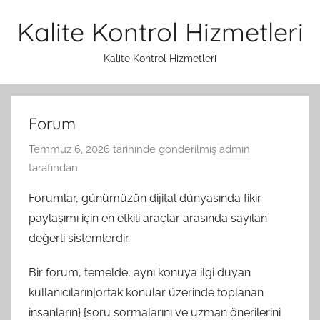
İçeriğe
Kalite Kontrol Hizmetleri
atla
Kalite Kontrol Hizmetleri
Forum
Temmuz 6, 2026
tarihinde gönderilmiş
admin
tarafından
Forumlar, günümüzün dijital dünyasında fikir
paylaşımı için en etkili araçlar arasında sayılan
değerli sistemlerdir.
Bir forum, temelde, aynı konuya ilgi duyan
kullanıcıların|ortak konular üzerinde toplanan
insanların} {soru sormalarını ve uzman önerilerini