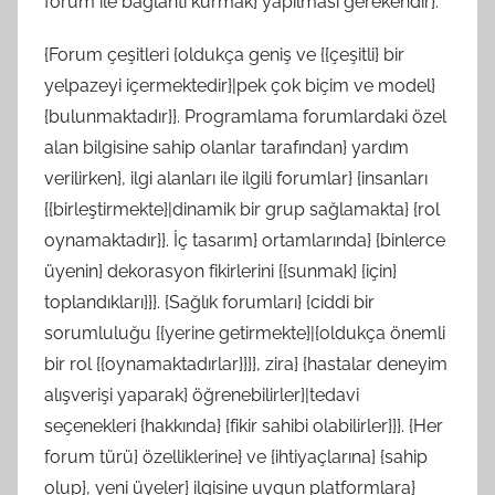
forum ile bağlantı kurmak} yapılması gerekendir}.
{Forum çeşitleri {oldukça geniş ve {{çeşitli} bir
yelpazeyi içermektedir}|pek çok biçim ve model}
{bulunmaktadır}}. Programlama forumlardaki özel
alan bilgisine sahip olanlar tarafından} yardım
verilirken}, ilgi alanları ile ilgili forumlar} {insanları
{{birleştirmekte}|dinamik bir grup sağlamakta} {rol
oynamaktadır}}. İç tasarım} ortamlarında} {binlerce
üyenin} dekorasyon fikirlerini {{sunmak} {için}
toplandıkları}}}. {Sağlık forumları} {ciddi bir
sorumluluğu {{yerine getirmekte}|{oldukça önemli
bir rol {{oynamaktadırlar}}}}, zira} {hastalar deneyim
alışverişi yaparak} öğrenebilirler}|tedavi
seçenekleri {hakkında} {fikir sahibi olabilirler}}}. {Her
forum türü} özelliklerine} ve {ihtiyaçlarına} {sahip
olup}, yeni üyeler} ilgisine uygun platformlara}