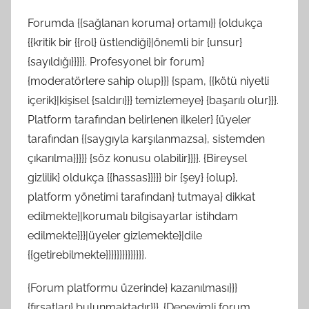
Forumda {{sağlanan koruma} ortamı}} {oldukça
{{kritik bir {{rol} üstlendiği}|önemli bir {unsur}
{sayıldığı}}}}}. Profesyonel bir forum}
{moderatörlere sahip olup}}} {spam, {{kötü niyetli
içerik}|kişisel {saldırı}}} temizlemeye} {başarılı olur}}}.
Platform tarafından belirlenen ilkeler} {üyeler
tarafından {{saygıyla karşılanmazsa}, sistemden
çıkarılma}}}}} {söz konusu olabilir}}}}. {Bireysel
gizlilik} oldukça {{hassas}}}}} bir {şey} {olup},
platform yönetimi tarafından} tutmaya} dikkat
edilmekte}|korumalı bilgisayarlar istihdam
edilmekte}}}|üyeler gizlemekte}|dile
{{getirebilmekte}}}}}}}}}}}}}}.
{Forum platformu üzerinde} kazanılması}}}
{fırsatları} bulunmaktadır}}}. {Deneyimli forum