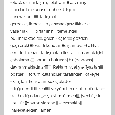
{olup}, uzmanlaşmış} platform}} davranış
standartları konusunda} net bilgiler
sunmaktadır}}}}. tartışma}
gerçekleştirmek}|Hoşlanmadığınız fikirlerle
yaşamak}}}}} {{ortamının}}} temelinde}}}}}
bulunmaktadır}}}}. gelen} {kişiler}}}} gözden
geçirerek} {{tekrarlı konuları {{dışlamaya}}} dikkat
etmeleri|benzer tartışmaları {tekrar açmamak için}
çabalamak}}} zorunlu bulunan} bir {davranış}
davranmaktadırlar}}}}}}. Reklam niyetiyle {{yazılan}}}
postlar}}} {forum kullanıcıları tarafından {{öfkeyle
{{karşılanırken}|olumsuz {şekilde}
{{değerlendirilirken}}}}} ve yönetim ekibi tarafından}}}
{kaldırıldığından {{veya silindiğinden}}}, {yeni üyeler
{{bu tür {{davranışlardan {{kaçınmakta}|
{hareketlerden {{aman