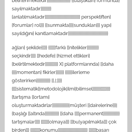
belirlenmektedir}}}}}}}}}}}}}}}}}}}} {{ulaştıkları} formunda}
sayılmaktadır}}}}}}}}}
{anlatılmaktadır}}}}}}}}}}}}}}}}}}}}}}}}}}}}}} perspektiften}
{forumlar} rol}}} {{sunmakta}}}|sundukları}}} yapı}
sayıldığını} kanıtlamaktadır}}}}}}}}}}}}}}}}}}}}}}}}}}}}}}}}}}
ağları} şekilde}]]}} {{[[[[farklı [[nitelikler}}}}}}}}}}
seçkindir}}}} [[hedefe} {hizmet ettikleri}
{belirtilmektedir}}}}}}]}}}} X} platformlarında} [[daha
{{{{momentan} fikirler}}}}}}} {{{{{{ilerleme
gösterirken}}}}}}}}}}}} [[,|;]]}}
{{[[sistematik}|metodolojik|ilmi|bilimsel}}}}}}}]]]]}}}}
{tartışma {{ortamı}
oluşturmaktadırlar}}}}}}}}}}}}}}|müşteri [[dairelerine}}}|
{başlığı [[altında}}}}}}}}}}}} [[daha [[[[permanent}}}}}}}}}}}}}}
tartışmalar}}}} {[[[[{{olmaya}}} [[bu|yapılmakta]]} çok
birden]]} {{{{[[[[konumu}}}}}}}}}}}}}}}}}}}}}}}}} [[{{[[başarı