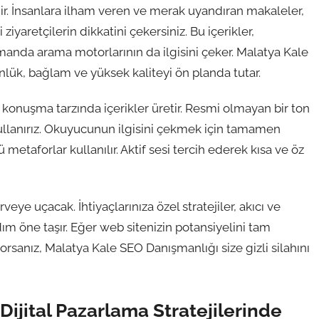
erdir. İnsanlara ilham veren ve merak uyandıran makaleler,
ziyaretçilerin dikkatini çekersiniz. Bu içerikler,
anda arama motorlarının da ilgisini çeker. Malatya Kale
lük, bağlam ve yüksek kaliteyi ön planda tutar.
i konuşma tarzında içerikler üretir. Resmi olmayan bir ton
il kullanırız. Okuyucunun ilgisini çekmek için tamamen
lü metaforlar kullanılır. Aktif sesi tercih ederek kısa ve öz
eye uçacak. İhtiyaçlarınıza özel stratejiler, akıcı ve
 adım öne taşır. Eğer web sitenizin potansiyelini tam
rsanız, Malatya Kale SEO Danışmanlığı size gizli silahını
ijital Pazarlama Stratejilerinde