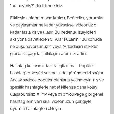
“bu neymiş?” dedirtmelisiniz.
Etkileşim, algoritmanın kralıdır. Beğeniler, yorumlar
ve paylaşımlar ne kadar yüksekse, videonuz o
kadar fazla kişiye ulaşır. Bu nedenle, izleyicileri
aksiyona davet eden CTA'lar kullanın. “Bu konuda
ne düşünüyorsunuz?” veya “Arkadaşını etiketle”
gibi basit çağrılar, etkileşim oranınızı artırır.
Hashtag kullanımı da stratejik olmalı. Popüler
hashtag’ler, keşfet sekmesinde görünmenizi sağlar.
Ancak sadece popüler olanlarla yetinmeyin; niş ve
spesifik hashtag’lerle hedef kitlenize daha kolay
ulaşabilirsiniz. #FYP veya #ForYouPage gibi genel
hashtag’lerin yanı sıra, videonuzun içeriğiyle
uyumlu hashtag’leri ekleyin.