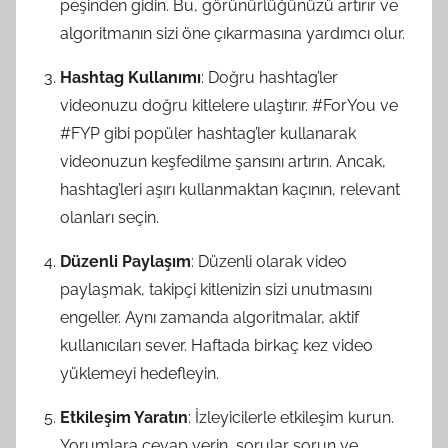
peşinden gidin. Bu, görünürlüğünüzü artırır ve
algoritmanın sizi öne çıkarmasına yardımcı olur.
Hashtag Kullanımı
: Doğru hashtag’ler
videonuzu doğru kitlelere ulaştırır. #ForYou ve
#FYP gibi popüler hashtag’ler kullanarak
videonuzun keşfedilme şansını artırın. Ancak,
hashtag’leri aşırı kullanmaktan kaçının, relevant
olanları seçin.
Düzenli Paylaşım
: Düzenli olarak video
paylaşmak, takipçi kitlenizin sizi unutmasını
engeller. Aynı zamanda algoritmalar, aktif
kullanıcıları sever. Haftada birkaç kez video
yüklemeyi hedefleyin.
Etkileşim Yaratın
: İzleyicilerle etkileşim kurun.
Yorumlara cevap verin, sorular sorun ve