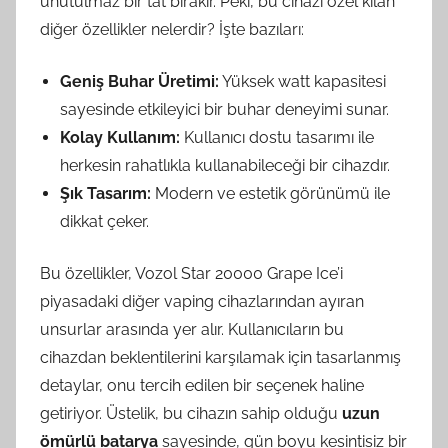
unutulmaz bir tat bırakır. Peki, bu cihazı özel kılan
diğer özellikler nelerdir? İşte bazıları:
Geniş Buhar Üretimi:
Yüksek watt kapasitesi
sayesinde etkileyici bir buhar deneyimi sunar.
Kolay Kullanım:
Kullanıcı dostu tasarımı ile
herkesin rahatlıkla kullanabileceği bir cihazdır.
Şık Tasarım:
Modern ve estetik görünümü ile
dikkat çeker.
Bu özellikler, Vozol Star 20000 Grape Ice’i
piyasadaki diğer vaping cihazlarından ayıran
unsurlar arasında yer alır. Kullanıcıların bu
cihazdan beklentilerini karşılamak için tasarlanmış
detaylar, onu tercih edilen bir seçenek haline
getiriyor. Üstelik, bu cihazın sahip olduğu
uzun
ömürlü batarya
sayesinde, gün boyu kesintisiz bir