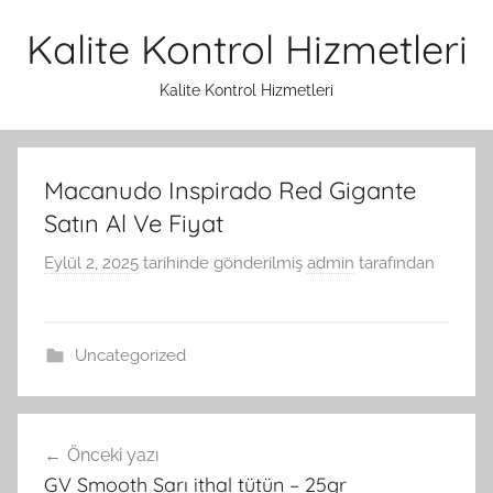
İçeriğe
Kalite Kontrol Hizmetleri
atla
Kalite Kontrol Hizmetleri
Macanudo Inspirado Red Gigante
Satın Al Ve Fiyat
Eylül 2, 2025
tarihinde gönderilmiş
admin
tarafından
Uncategorized
Yazı
Önceki yazı
gezinmesi
GV Smooth Sarı ithal tütün – 25gr