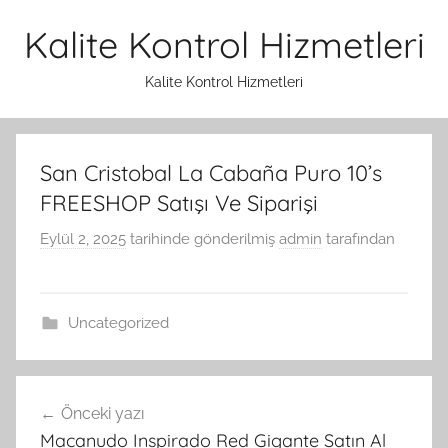
İçeriğe
Kalite Kontrol Hizmetleri
atla
Kalite Kontrol Hizmetleri
San Cristobal La Cabaña Puro 10’s
FREESHOP Satışı Ve Siparişi
Eylül 2, 2025
tarihinde gönderilmiş
admin
tarafından
Uncategorized
Yazı
Önceki yazı
gezinmesi
Macanudo Inspirado Red Gigante Satın Al